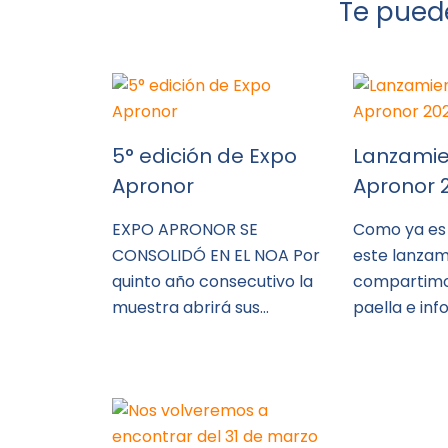
Te puede
5° edición de Expo
Lanzamie
Apronor
Apronor 
EXPO APRONOR SE
Como ya es
CONSOLIDÓ EN EL NOA Por
este lanzam
quinto año consecutivo la
compartimo
muestra abrirá sus…
paella e in