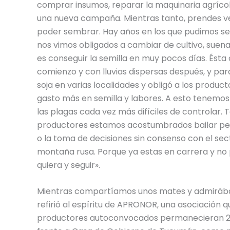
comprar insumos, reparar la maquinaria agrícola
una nueva campaña. Mientras tanto, prendes vel
poder sembrar. Hay años en los que pudimos se
nos vimos obligados a cambiar de cultivo, suena 
es conseguir la semilla en muy pocos días. Ést
comienzo y con lluvias dispersas después, y pa
soja en varias localidades y obligó a los producto
gasto más en semilla y labores. A esto tenemo
las plagas cada vez más difíciles de controlar. 
productores estamos acostumbrados bailar pero 
o la toma de decisiones sin consenso con el sec
montaña rusa. Porque ya estas en carrera y no 
quiera y seguir».
Mientras compartíamos unos mates y admirába
refirió al espíritu de APRONOR, una asociación q
productores autoconvocados permanecieran 25 