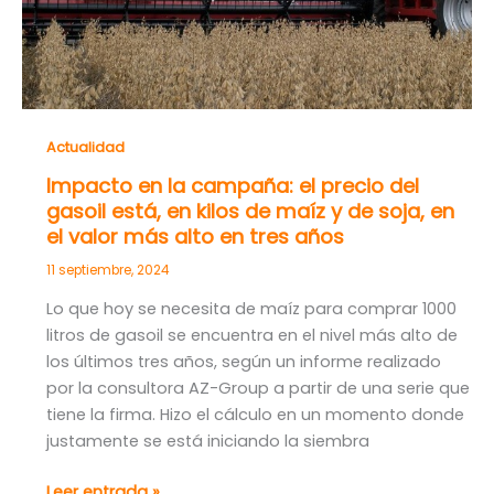
ser
eliminado»
Actualidad
Impacto en la campaña: el precio del
gasoil está, en kilos de maíz y de soja, en
el valor más alto en tres años
11 septiembre, 2024
Lo que hoy se necesita de maíz para comprar 1000
litros de gasoil se encuentra en el nivel más alto de
los últimos tres años, según un informe realizado
por la consultora AZ-Group a partir de una serie que
tiene la firma. Hizo el cálculo en un momento donde
justamente se está iniciando la siembra
Impacto
Leer entrada »