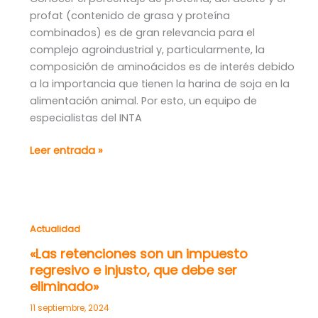
profat (contenido de grasa y proteína
combinados) es de gran relevancia para el
complejo agroindustrial y, particularmente, la
composición de aminoácidos es de interés debido
a la importancia que tienen la harina de soja en la
alimentación animal. Por esto, un equipo de
especialistas del INTA
Calidad
Leer entrada »
de
soja:
por
qué
Actualidad
en
el
«Las retenciones son un impuesto
regresivo e injusto, que debe ser
NOA
eliminado»
el
poroto
11 septiembre, 2024