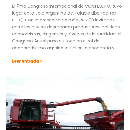
tiene
El 7mo Congreso Internacional de CONINAGRO, tuvo
más
lugar en la Sala Argentina del Palacio Libertad (ex
proteína
CCK). Con la presencia de más de 400 invitados,
entre los que se destacaron productores, políticos,
economistas, dirigentes y jóvenes de la ruralidad, el
Congreso Anual puso su foco en el rol del
cooperativismo agroindustrial en la economía y
«Las
Leer entrada »
retenciones
son
un
impuesto
regresivo
e
injusto,
que
debe