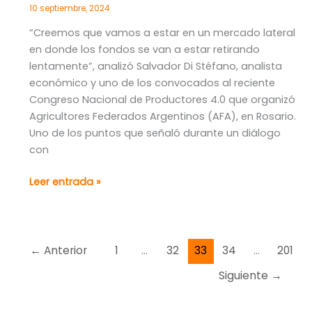
más
10 septiembre, 2024
alto
“Creemos que vamos a estar en un mercado lateral
en
en donde los fondos se van a estar retirando
tres
lentamente”, analizó Salvador Di Stéfano, analista
años
económico y uno de los convocados al reciente
Congreso Nacional de Productores 4.0 que organizó
Agricultores Federados Argentinos (AFA), en Rosario.
Uno de los puntos que señaló durante un diálogo
con
Salvador
Leer entrada »
Di
Stéfano:
“Milei
ya
←
Anterior
1
…
32
33
34
…
201
podría
Siguiente
→
haber
bajado