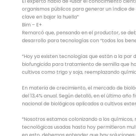
El experto habló de «usar el conocimiento cientí
organismos públicos para generar un índice de 
clave en bajar la huella”
Bim – E+
Remarcó que, pensando en el productor, se debe 
desarrollo para tecnologías con “todos los bene
“Hoy ya existen tecnologías que están a la par
biofungicida para tratamiento de semilla que h
cultivos como trigo y soja, reemplazando químic
En materia de crecimiento, el mercado de bioló
del 13,4% anual. Según detalló, en el último año
nacional de biológicos aplicados a cultivos ext
“Nosotros estamos colonizando a los químicos, 
tecnológicas usadas hasta hoy permitieron mult
en esto, debemos entender que hay soluciones q