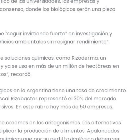
fico de las universidades, las empresas y
consenso, donde los biológicos serán una pieza
“seguir invirtiendo fuerte” en investigación y
ficios ambientales sin resignar rendimiento”.
 de soluciones químicas, como Rizoderma, un
oy ya se usa en más de un millón de hectáreas en
os”, recordó.
gicos en la Argentina tiene una tasa de crecimiento
 fiscal Rizobacter representó el 30% del mercado
ensivos. En este rubro hay más de 50 empresas.
no creemos en los antagonismos. Las alternativas
iplicar la producción de alimentos. Apalancados
uímicas que por su perfil toxicológico deben ser