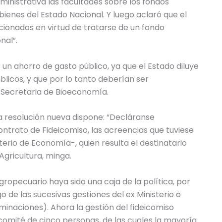
inistrativa las facultades sobre los fondos
bienes del Estado Nacional. Y luego aclaró que el
onados en virtud de tratarse de un fondo
nal”.
r un ahorro de gasto público, ya que el Estado diluye
licos, y que por lo tanto deberían ser
l Secretaria de Bioeconomía.
la resolución nueva dispone: “Decláranse
ontrato de Fideicomiso, las acreencias que tuviese
terio de Economía-, quien resulta el destinatario
 Agricultura, minga.
opecuario haya sido una caja de la política, por
 de las sucesivas gestiones del ex Ministerio o
minaciones). Ahora la gestión del fideicomiso
mité de cinco personas, de las cuales la mayoría