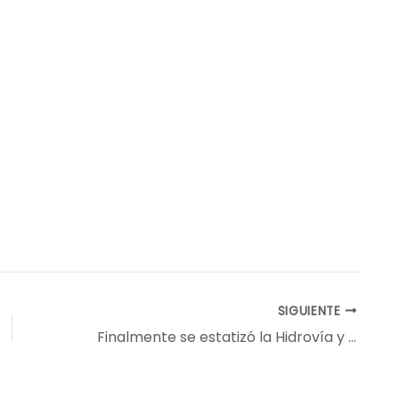
SIGUIENTE
Finalmente se estatizó la Hidrovía y 75% de las cargas agrícolas que salen por allí dependen de que el gobierno haga bien las cosas. O encallarán