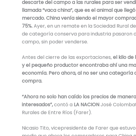
descarte del campo a las rurales para ser ven
llamada “vaca china”, que es el animal que llegó 
mercado. China venía siendo el mayor comprador
75%.
Ayer, en un remate en la Sociedad Rural de 
de categoría conserva para industria pasaron de
campo, sin poder venderse.
Antes del cierre de las exportaciones,
el kilo d
y el pequeño productor encontraba ahí una m
economía. Pero ahora, al no ser una categoría 
compra.
“Ahora no solo han caído los precios de manera
interesados”,
contó a
LA NACION
José Colombatt
Rurales de Entre Ríos (Farer).
Nicasio Tito, vicepresidente de Farer que estuvo
medio que ahora los compradores para China ni