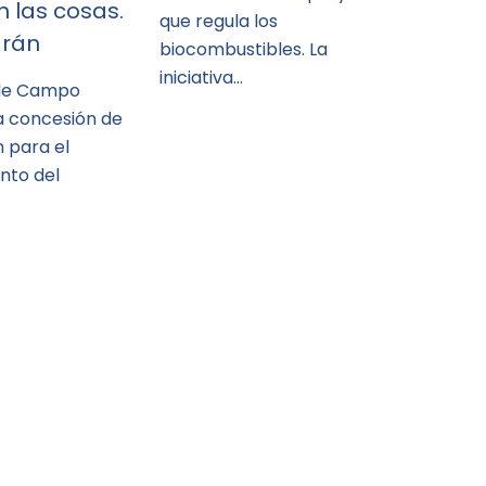
 las cosas.
que regula los
arán
biocombustibles. La
iniciativa…
 de Campo
a concesión de
n para el
nto del