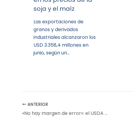
soja y el maíz
Las exportaciones de
granos y derivados
industriales alcanzaron los
USD 3.358,4 millones en
junio, según un…
ANTERIOR
«No hay margen de error»: el USDA sorprendió y la soja subió casi US$ 30 en Chicago