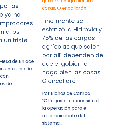
po: las
e ya no
Finalmente se
ompradores
estatizó la Hidrovía y
n a los
75% de las cargas
 un triste
agrícolas que salen
por allí dependen de
 Mesa de Enlace
que el gobierno
n una serie de
haga bien las cosas.
 con
O encallarán
es de
Por Bichos de Campo
“Otórgase la concesión de
la operación para el
mantenimiento del
sistema…