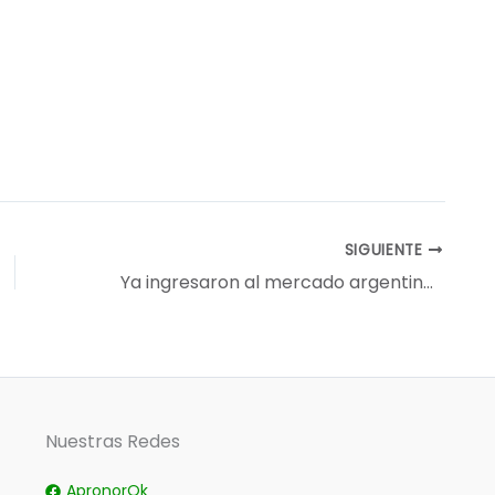
SIGUIENTE
Ya ingresaron al mercado argentino más de 500.000 toneladas de la nueva cosecha de trigo
Nuestras Redes
ApronorOk