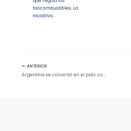
que regula los
biocombustibles. La
iniciativa…
ANTERIOR
Argentina se convirtió en el país con la tasa de interés más alta del mundo