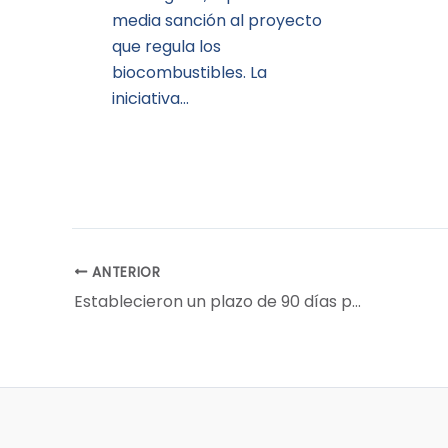
media sanción al proyecto
que regula los
biocombustibles. La
iniciativa…
ANTERIOR
Establecieron un plazo de 90 días para registrar exportaciones de especialidades agrícolas que participaron de la última edición del “dólar agro”