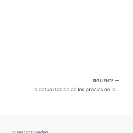
SIGUIENTE
La actualización de los precios de la hacienda no benefició a todos los ganaderos
Nuestras Redes