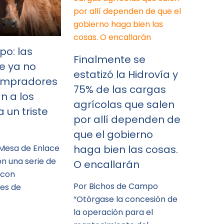
po: las
Finalmente se
e ya no
estatizó la Hidrovía y
ompradores
75% de las cargas
n a los
agrícolas que salen
 un triste
por allí dependen de
que el gobierno
 Mesa de Enlace
haga bien las cosas.
n una serie de
O encallarán
 con
Por Bichos de Campo
es de
“Otórgase la concesión de
la operación para el