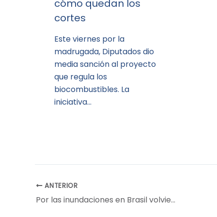
cómo quedan los
cortes
Este viernes por la
madrugada, Diputados dio
media sanción al proyecto
que regula los
biocombustibles. La
iniciativa…
ANTERIOR
Por las inundaciones en Brasil volvieron a subir con fuerza los precios de la soja y de la harina de soja en Chicago