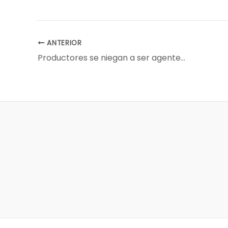
ANTERIOR
Productores se niegan a ser agentes forzosos de fiscalización del Senasa en el transporte de ganado y amenazan con un cese de comercialización