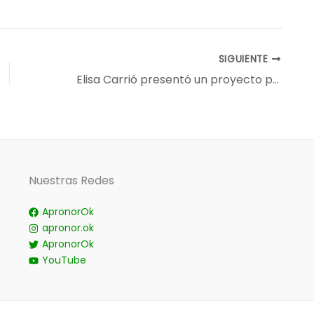
SIGUIENTE
Elisa Carrió presentó un proyecto para eliminar retenciones: los detalles del bono que recibirían los productores
Nuestras Redes
ApronorOk
apronor.ok
ApronorOk
YouTube