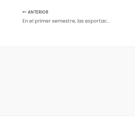
ANTERIOR
En el primer semestre, las exportaciones del agro generaron casi U$S 4.000 millones más que en 2023