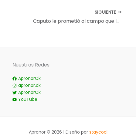
SIGUIENTE
Caputo le prometió al campo que la brecha “va a estar tranquila y va a tender a la baja”
Nuestras Redes
ApronorOk
apronor.ok
ApronorOk
YouTube
Apronor © 2026 | Diseño por
staycool