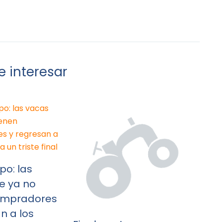
 interesar
po: las
e ya no
ompradores
n a los