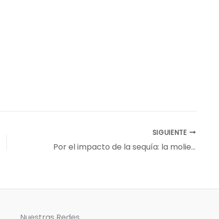
SIGUIENTE
Por el impacto de la sequía: la molienda de soja atraviesa su etapa más crítica en 15 años
Nuestras Redes