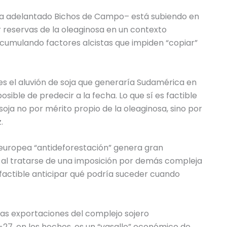
ía adelantado Bichos de Campo– está subiendo en
 reservas de la oleaginosa en un contexto
 acumulando factores alcistas que impiden “copiar”
 es el aluvión de soja que generaría Sudamérica en
sible de predecir a la fecha. Lo que sí es factible
oja no por mérito propio de la oleaginosa, sino por
.
a europea “antideforestación” genera gran
 al tratarse de una imposición por demás compleja
s factible anticipar qué podría suceder cuando
las exportaciones del complejo sojero
U-27, en los hechos, es un “vasallo” económico de