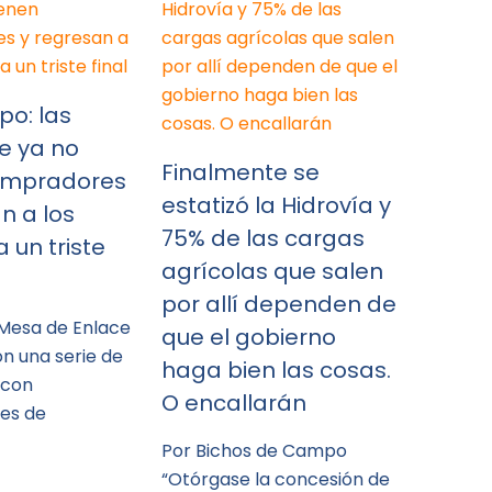
po: las
e ya no
Finalmente se
ompradores
estatizó la Hidrovía y
n a los
75% de las cargas
 un triste
agrícolas que salen
por allí dependen de
 Mesa de Enlace
que el gobierno
n una serie de
haga bien las cosas.
 con
O encallarán
es de
Por Bichos de Campo
“Otórgase la concesión de