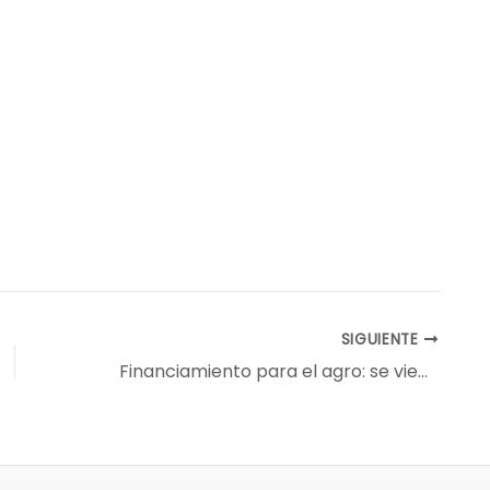
SIGUIENTE
Financiamiento para el agro: se viene el “Pagaré Valor Producto” para créditos, insumos o maquinaria