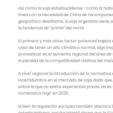
Así como la soja estadounidense –como lo hab
línea con la necesidad de China de recomponer
geopolítico desafiante, la soja argentina viene
la tendencia de “prima” del norte.
El primero y más obvio factor potencial bajista
caso de tener un año climático normal, algo impo
pronosticar es el aumento regional del área de s
la pérdida de la competitividad relativa del maíz
A nivel regional la introducción de la normativ
incertidumbre en el mercado de soja, dado que,
sobre la que no existe experiencia previa, no e
comienza a regir en 2025.
Si bien la regulación europea también afecta a 
estadounidense, resulta infantil obviar que la E