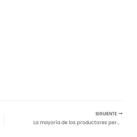
SIGUIENTE
La mayoría de los productores perderán plata pero el Estado igual se quedará con el 60 por ciento del ingreso