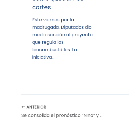
cortes
Este viernes por la
madrugada, Diputados dio
media sanción al proyecto
que regula los
biocombustibles. La
iniciativa…
ANTERIOR
Se consolida el pronóstico “Niño” y algunos modelos ya anticipan que podría tratarse de una fase intensa