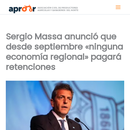
Ir
al
contenido
Sergio Massa anunció que
desde septiembre «ninguna
economía regional» pagará
retenciones