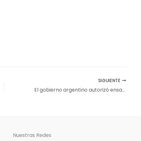
SIGUIENTE
El gobierno argentino autorizó ensayos a campo de una variedad de caña de azúcar genéticamente modificada desarrollada en Tucumán
Nuestras Redes