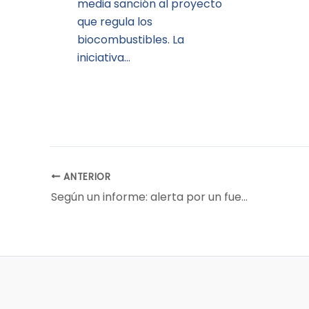
media sanción al proyecto
que regula los
biocombustibles. La
iniciativa…
ANTERIOR
Según un informe: alerta por un fuerte deterioro en un indicador decisivo para el campo