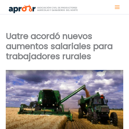
Ir
al
contenido
Uatre acordó nuevos
aumentos salariales para
trabajadores rurales