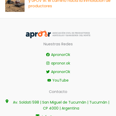
y UPOV 91: el camino hacia la inmolación de
productores
Nuestras Redes
ApronorOk
apronor.ok
ApronorOk
YouTube
Contacto
Av. Soldati 598 | San Miguel de Tucumán | Tucumán |
CP 4000 | Argentina